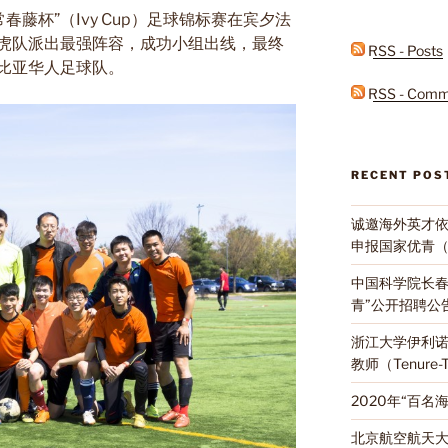
常春藤杯
”
（Ivy Cup）足球锦标赛在宾夕法
虎队派出最强阵容，成功小组出线，最终
RSS - Posts
比亚华人足球队。
RSS - Comm
RECENT POS
诚邀海外英才
申报国家优青
中国科学院长春
青”公开招聘公
浙江大学伊利
教师（Tenure
2020年“百
北京航空航天