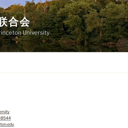
联合会
rinceton University
ersity
 08544
ton.edu