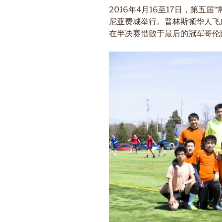
2016
年
4
月
16
至
17
日，第五届
“
尼亚费城举行。普林斯顿华人飞
在半决赛惜败于最后的冠军哥伦