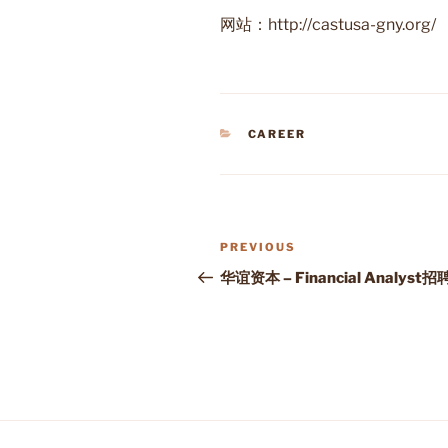
网站：http://castusa-gny.org/
CATEGORIES
CAREER
Post
Previous
PREVIOUS
navigation
Post
华谊资本 – Financial Analyst