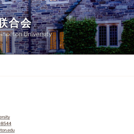
联合会
rinceton University
ersity
 08544
ton.edu