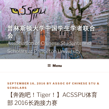
Skip
to
content
普林斯顿大学中国学生学者联合
会
Association of Chinese Students and
Scholars at Princeton University
Menu
POSTED
SEPTEMBER 16, 2016
BY
ASSOC OF CHINESE STU &
ON
SCHOLARS
【奔跑吧！Tiger！】ACSSPU体育
部 2016长跑接力赛