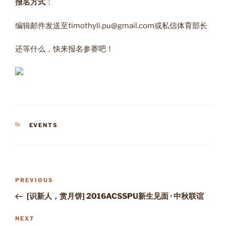
报名方式
：
编辑邮件发送至timothyli.pu@gmail.com或私信体育部长
还等什么，快来报名参赛吧！
CATEGORIES
EVENTS
Post
Previous
PREVIOUS
navigation
Post
[识新人，赏月饼] 2016ACSSPU新生见面​ · 中秋联谊
Next
NEXT