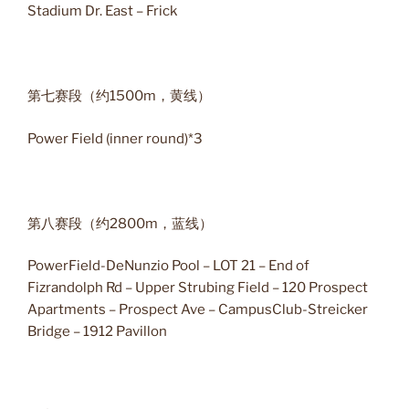
Stadium Dr. East – Frick
第七赛段（约1500m，黄线）
Power Field (inner round)*3
第八赛段（约2800m，蓝线）
PowerField-DeNunzio Pool – LOT 21 – End of
Fizrandolph Rd – Upper Strubing Field – 120 Prospect
Apartments – Prospect Ave – CampusClub-Streicker
Bridge – 1912 Pavillon