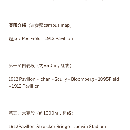
赛段介绍
（请参照campus map）
起点
：Poe Field－1912 Pavillion
第一至四赛段（约850m，红线）
1912 Pavillon – Ichan – Scully – Bloomberg – 1895Field
– 1912 Pavillion
第五、六赛段（约1000m，橙线）
1912Pavillon-Streicker Bridge – Jadwin Stadium –