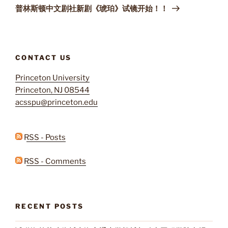
Post
普林斯顿中文剧社新剧《琥珀》试镜开始！！
CONTACT US
Princeton University
Princeton, NJ 08544
acsspu@princeton.edu
RSS - Posts
RSS - Comments
RECENT POSTS