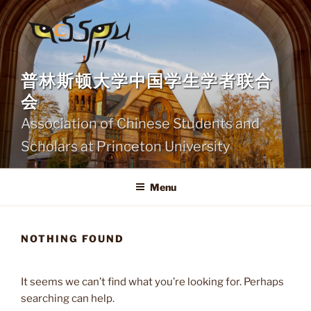
Skip
to
content
普林斯顿大学中国学生学者联合
会
Association of Chinese Students and
Scholars at Princeton University
Menu
NOTHING FOUND
It seems we can’t find what you’re looking for. Perhaps
searching can help.