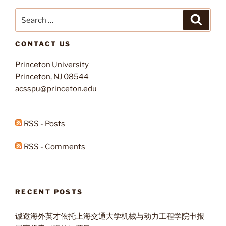
Search
Search
for:
CONTACT US
Princeton University
Princeton, NJ 08544
acsspu@princeton.edu
RSS - Posts
RSS - Comments
RECENT POSTS
诚邀海外英才依托上海交通大学机械与动力工程学院申报