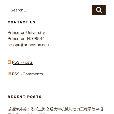
Search
Search
for:
CONTACT US
Princeton University
Princeton, NJ 08544
acsspu@princeton.edu
RSS - Posts
RSS - Comments
RECENT POSTS
诚邀海外英才依托上海交通大学机械与动力工程学院申报