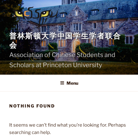
Skip
to
content
普林斯顿大学中国学生学者联合
会
Association of Chinese Students and
Scholars at Princeton University
Menu
NOTHING FOUND
It seems we can’t find what you’re looking for. Perhaps
searching can help.