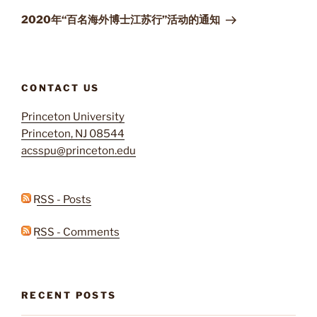
Post
2020年“百名海外博士江苏行”活动的通知
CONTACT US
Princeton University
Princeton, NJ 08544
acsspu@princeton.edu
RSS - Posts
RSS - Comments
RECENT POSTS