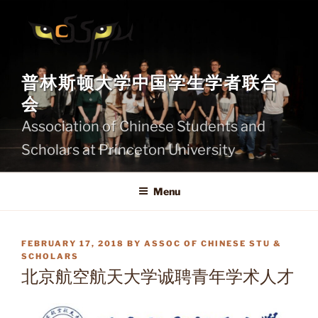
Skip
to
content
普林斯顿大学中国学生学者联合
会
Association of Chinese Students and
Scholars at Princeton University
Menu
POSTED
FEBRUARY 17, 2018
BY
ASSOC OF CHINESE STU &
ON
SCHOLARS
北京航空航天大学诚聘青年学术人才