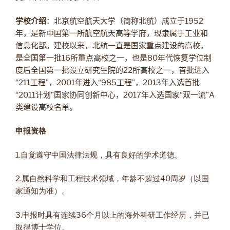
学校介绍
：北京航空航天大学（简称北航）成立于
1952
年，是新中国第一所航空航天高等学府，现隶属于工业和
信息化部。建校以来，北航一直是国家重点建设的高校，
是全国第一批
16
所重点高校之一，也是
80
年代恢复学位制
度后全国第一批设立研究生院的
22
所高校之一，首批进入
“
211
工程”，
2001
年进入“
985
工程”，
2013
年入选首批
“
2011
计划”国家协同创新中心，
2017
年入选国家“双一流”
A
类建设高校名单。
申报资格
1.自觉遵守中国法律法规，具有良好的学术道德。
2.属自然科学和工程技术领域，年龄不超过40周岁（以国
家通知为准）。
3.申报时具有连续36个月以上的海外科研工作经历，并已
取得博士学位。